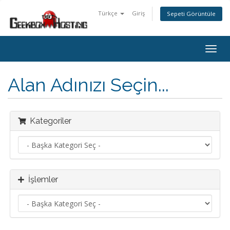
Türkçe
Giriş
Sepeti Görüntüle
Togg
navig
Alan Adınızı Seçin...
Kategoriler
İşlemler